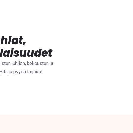
hlat,
ilaisuudet
sten juhlien, kokousten ja
yttä ja pyydä tarjous!