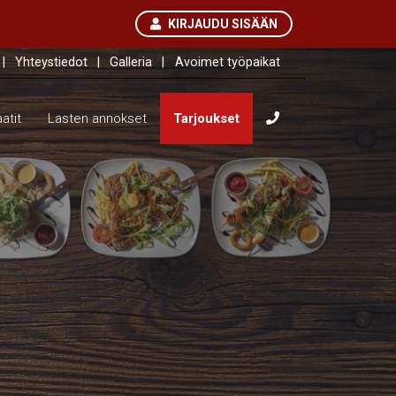
KIRJAUDU SISÄÄN
|
Yhteystiedot
|
Galleria
|
Avoimet työpaikat
atit
Lasten annokset
Tarjoukset