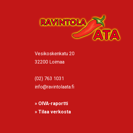
Vesikoskenkatu 20
32200 Loimaa
(02) 763 1031
info@ravintolaata.fi
» OIVA-raportti
» Tilaa verkosta