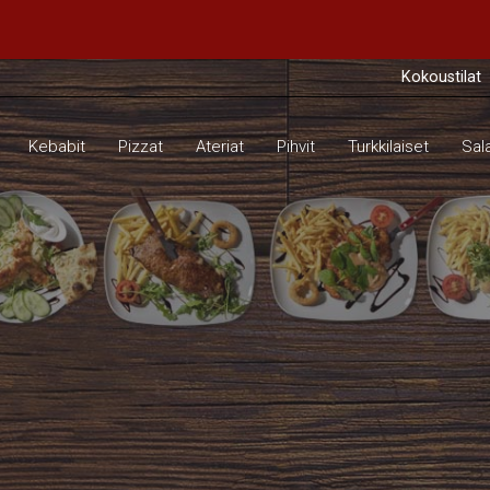
Kokoustilat
Kebabit
Pizzat
Ateriat
Pihvit
Turkkilaiset
Sala