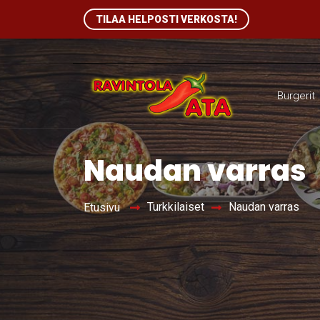
TILAA HELPOSTI VERKOSTA!
Burgerit
Naudan varras
Turkkilaiset
Naudan varras
Etusivu