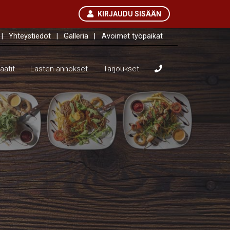
KIRJAUDU SISÄÄN
|
Yhteystiedot
|
Galleria
|
Avoimet työpaikat
aatit
Lasten annokset
Tarjoukset