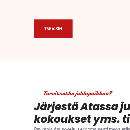
TAKAISIN
Tarvitsetko juhlapaikkaa?
Järjestä Atassa ju
kokoukset yms. t
Ravintola Ata soveltuu erinomaisesti myös erilai