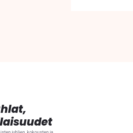
hlat,
ilaisuudet
sten juhlien, kokousten ja